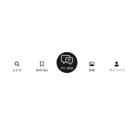
AIに相談
さがす
保存済み
投稿
マイページ