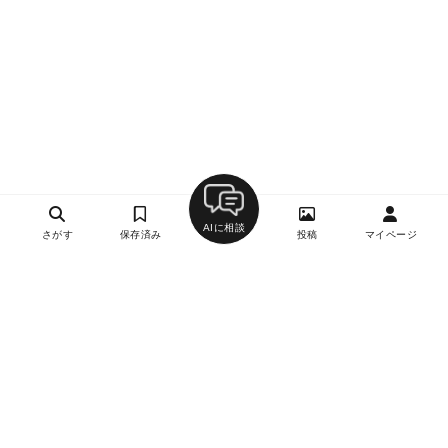
AIに相談
さがす
保存済み
投稿
マイページ