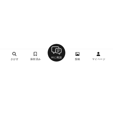
AIに相談
さがす
保存済み
投稿
マイページ