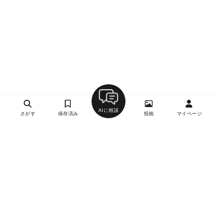
AIに相談
さがす
保存済み
投稿
マイページ