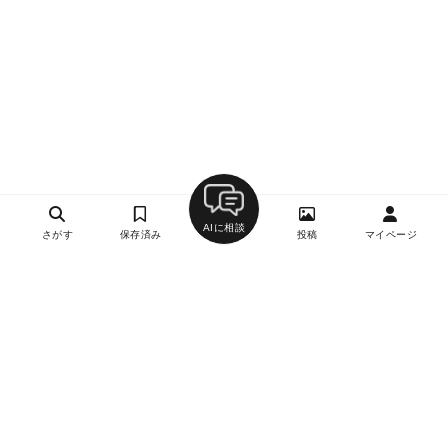
AIに相談
さがす
保存済み
投稿
マイページ