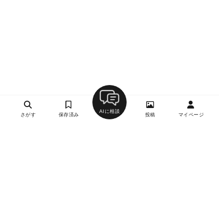
AIに相談
さがす
保存済み
投稿
マイページ