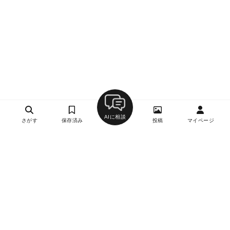
AIに相談
さがす
保存済み
投稿
マイページ