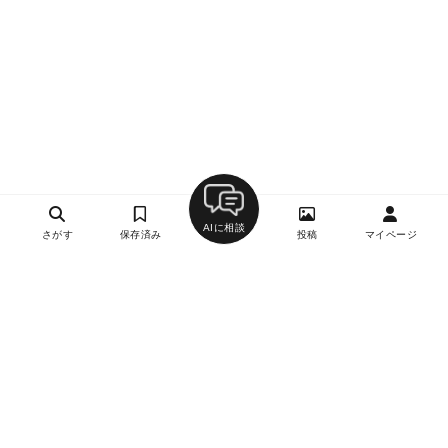
AIに相談
さがす
保存済み
投稿
マイページ