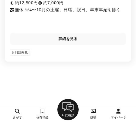
水駅、神田駅、岩本町駅、末広町駅
約12,500円
約7,000円
無休 ※4〜10月の土曜、日曜、祝日、年末年始を除く
詳細を見る
月刊誌掲載
AIに相談
さがす
保存済み
投稿
マイページ