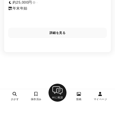
駅、淡路町駅、小川町駅、大手町駅
約25,000円
-
年末年始
詳細を見る
AIに相談
さがす
保存済み
投稿
マイページ