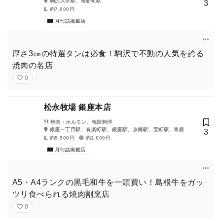
駒沢大学駅、桜新町駅
3
約7,000円
月刊誌掲載店
厚さ3㎝の特選タンは必食！駒沢で不動の人気を誇る
焼肉の名店
0
松永牧場 銀座本店
焼肉・ホルモン、韓国料理
銀座一丁目駅、有楽町駅、銀座駅、京橋駅、宝町駅、東銀座
3
駅、日比谷駅、新富町駅、東京駅
約5,500円
約1,000円
月刊誌掲載店
A5・A4ランクの黒毛和牛を一頭買い！島根牛をガッ
ツリ食べられる焼肉割烹店
0