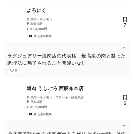
よろにく
焼肉・ホルモン
表参道駅
7
約13,000円
月刊誌掲載店
ラグジュアリー焼肉店の代表格！最高級の肉と凝った
調理法に魅了されること間違いなし
0
焼肉 うしごろ 西麻布本店
焼肉・ホルモン、ステーキ・鉄板焼き
乃木坂駅
6
約12,000円
月刊誌掲載店
西麻布で艶やかな焼肉デートを作り上げた一軒。その