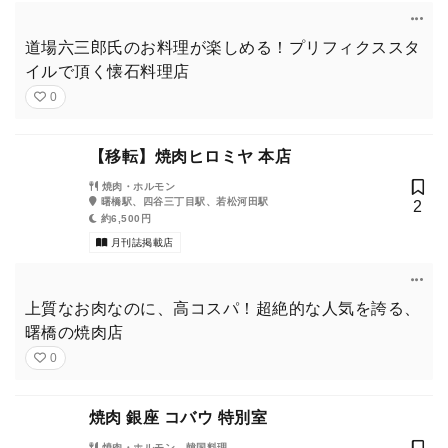
道場六三郎氏のお料理が楽しめる！プリフィクススタ
イルで頂く懐石料理店
0
【移転】焼肉ヒロミヤ 本店
焼肉・ホルモン
曙橋駅、四谷三丁目駅、若松河田駅
2
約6,500円
月刊誌掲載店
上質なお肉なのに、高コスパ！超絶的な人気を誇る、
曙橋の焼肉店
0
焼肉 銀座 コバウ 特別室
焼肉・ホルモン、韓国料理