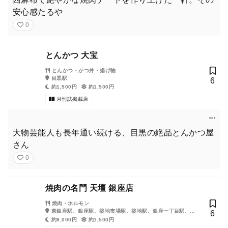
安心感たるや
0
とんかつ 大宝
とんかつ・かつ丼・揚げ物
目黒駅
6
約1,500円
約1,500円
月刊誌掲載店
大物芸能人も長年通い続ける、目黒の絶品とんかつ屋
さん
0
焼肉の名門 天壇 銀座店
焼肉・ホルモン
東銀座駅、銀座駅、築地市場駅、築地駅、銀座一丁目駅、新
6
富町駅、有楽町駅
約9,000円
約1,500円