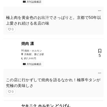
月刊誌掲載店
極上肉を黄金色のお出汁でさっぱりと。京都で50年以
上愛され続ける名店の味
0
焼肉 凛
焼肉・ホルモン
月島駅、勝どき駅
5
約7,000円
月刊誌掲載店
この店に行かずして焼肉を語るなかれ！極厚牛タンが
究極の美味しさ
0
ヤキニク ホルモン どうげん