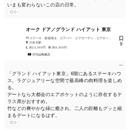
いまも変わらないこの店の日常。
0
オーク ドア／グランド ハイアット 東京
ステーキ・鉄板焼き、ビアバー・ビアガーデン・ビアホー
ル、ハンバーガー
六本木駅
9
約13,000円
約8,500円
月刊誌掲載店
「グランド ハイアット東京」6階にあるステーキハウ
ス。ラグジュアリーな空間で最高峰の肉料理を楽しめ
る。
デートなら大都会のエアポケットのように存在するテ
ラス席がおすすめ。
竹などの爽やかな緑に癒され、二人の距離もグッと縮
まるデートになるはず。
0