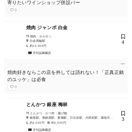
寄りたいワインショップ併設バー
0
焼肉 ジャンボ 白金
焼肉・ホルモン
白金高輪駅
4
約15,000円
月刊誌掲載店
焼肉好きならこの店を外しては語れない！「正真正銘
のユッケ」は必食
0
とんかつ 銀座 梅林
とんかつ・かつ丼・揚げ物
銀座駅、東銀座駅、新橋駅、日比谷駅、内幸町駅、築地市場
3
駅、有楽町駅、銀座一丁目駅、汐留駅
約3,000円
約2,000円
月刊誌掲載店