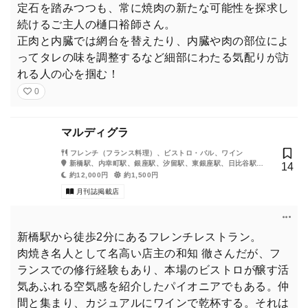
定石を踏みつつも、常に焼肉の新たな可能性を探求し
続けるご主人の樋口裕師さん。
正肉と内臓では網台を替えたり、内臓や肉の部位によ
ってタレの味を調整するなど細部にわたる気配りが訪
れる人の心を掴む！
0
マルディグラ
フレンチ（フランス料理）、ビストロ・バル、ワイン
新橋駅、内幸町駅、銀座駅、汐留駅、東銀座駅、日比谷駅、
14
築地市場駅
約12,000円
約1,500円
月刊誌掲載店
新橋駅から徒歩2分にあるフレンチレストラン。
肉焼き名人として名高い店主の和知 徹さんだが、フ
ランスでの修行経験もあり、本場のビストロが醸す活
気あふれる空気感を紹介したパイオニアでもある。仲
間と集まり、カジュアルにワインで乾杯する。それは