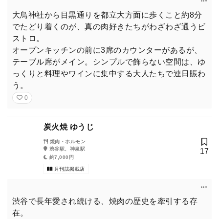
大鳥神社から目黒通りを都立大方面に歩くこと約8分
でたどり着くのが、真の肉好きたちがわざわざ通うビ
ストロ。
オープンキッチンの前に3席のカウンターがあるが、
テーブル席がメイン。シンプルで飾らない空間は、ゆ
っくりと料理やワインに集中する大人たちで連日賑わ
う。
0
炭火焼 ゆうじ
焼肉・ホルモン
渋谷駅、神泉駅
17
約7,000円
月刊誌掲載店
渋谷で長年愛され続ける、焼肉の歴史を牽引する存
在。