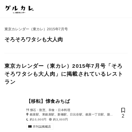
東京カレンダー（東カレ）2015年7月号
そろそろワタシも大人肉
東京カレンダー（東カレ）2015年7月号「そろ
そろワタシも大人肉」に掲載されているレスト
ラン
【移転】懐食みちば
懐石・割烹、和食・日本料理
銀座駅、東銀座駅、新橋駅、日比谷駅、銀座一丁目駅、築地
2
市場駅、有楽町駅、内幸町駅、汐留駅
約10,000円
約3,000円
月刊誌掲載店