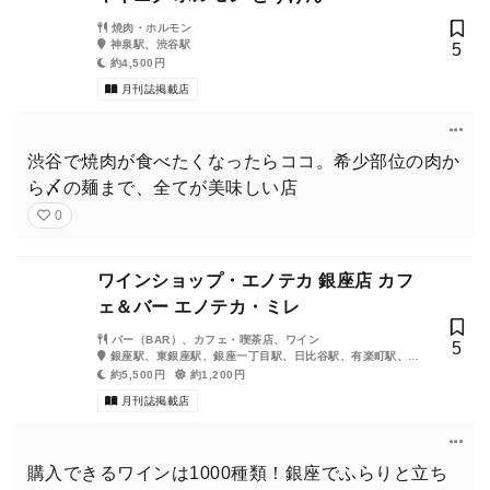
焼肉・ホルモン
神泉駅、渋谷駅
5
約4,500円
月刊誌掲載店
渋谷で焼肉が食べたくなったらココ。希少部位の肉か
ら〆の麺まで、全てが美味しい店
0
ワインショップ・エノテカ 銀座店 カフ
ェ＆バー エノテカ・ミレ
バー（BAR）、カフェ・喫茶店、ワイン
5
銀座駅、東銀座駅、銀座一丁目駅、日比谷駅、有楽町駅、新
橋駅、築地市場駅、内幸町駅
約5,500円
約1,200円
月刊誌掲載店
購入できるワインは1000種類！銀座でふらりと立ち