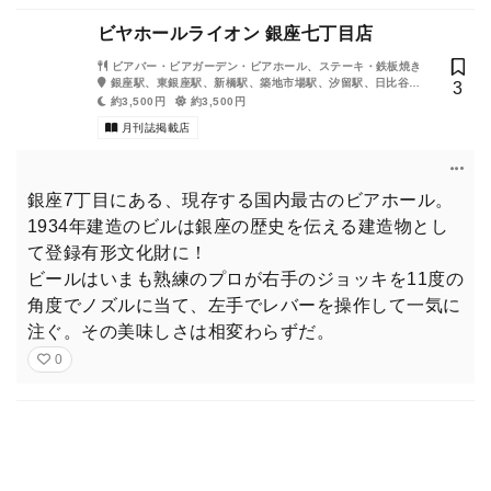
ビヤホールライオン 銀座七丁目店
ビアバー・ビアガーデン・ビアホール、ステーキ・鉄板焼き
銀座駅、東銀座駅、新橋駅、築地市場駅、汐留駅、日比谷
3
駅、銀座一丁目駅、内幸町駅、有楽町駅
約3,500円
約3,500円
月刊誌掲載店
銀座7丁目にある、現存する国内最古のビアホール。
1934年建造のビルは銀座の歴史を伝える建造物とし
て登録有形文化財に！
ビールはいまも熟練のプロが右手のジョッキを11度の
角度でノズルに当て、左手でレバーを操作して一気に
注ぐ。その美味しさは相変わらずだ。
0