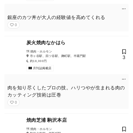
銀座のカツ丼が大人の経験値を高めてくれる
0
炭火焼肉なかはら
焼肉・ホルモン
市ヶ谷駅、四ツ谷駅、麹町駅、半蔵門駅
3
約18,000円
月刊誌掲載店
肉を知り尽くしたプロの技。ハリつやが生まれる肉の
カッティング技術は圧巻
0
焼肉芝浦 駒沢本店
焼肉・ホルモン