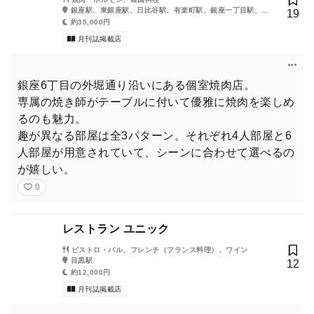
銀座駅、東銀座駅、日比谷駅、有楽町駅、銀座一丁目駅、新
19
橋駅、内幸町駅、築地市場駅、汐留駅
約35,000円
月刊誌掲載店
銀座6丁目の外堀通り沿いにある個室焼肉店。
専属の焼き師がテーブルに付いて優雅に焼肉を楽しめ
るのも魅力。
趣が異なる部屋は全3パターン。それぞれ4人部屋と6
人部屋が用意されていて、シーンに合わせて選べるの
が嬉しい。
0
レストラン ユニック
ビストロ・バル、フレンチ（フランス料理）、ワイン
目黒駅
12
約12,000円
月刊誌掲載店