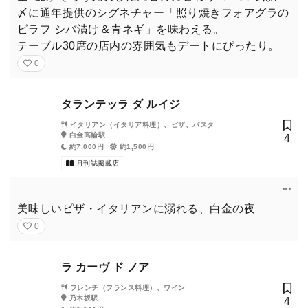
〆に通年提供のシグネチャー「照り焼きフォアグラの
ピラフ シバ漬け＆青ネギ」を味わえる。
テーブル30席の店内の雰囲気もデートにぴったり。
0
タランテッラ ダ ルイジ
イタリアン（イタリア料理）、ピザ、パスタ
白金高輪駅
4
約7,000円
約1,500円
月刊誌掲載店
美味しいピザ・イタリアンに溺れる、白金の夜
0
ラ カーヴ ド ノア
フレンチ（フランス料理）、ワイン
乃木坂駅
4