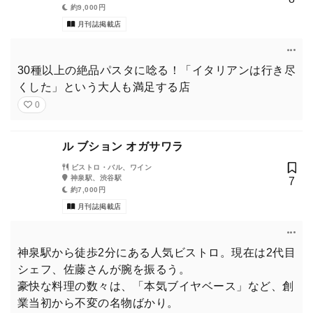
約9,000円
月刊誌掲載店
30種以上の絶品パスタに唸る！「イタリアンは行き尽
くした」という大人も満足する店
0
ル ブション オガサワラ
ビストロ・バル、ワイン
神泉駅、渋谷駅
7
約7,000円
月刊誌掲載店
神泉駅から徒歩2分にある人気ビストロ。現在は2代目
シェフ、佐藤さんが腕を振るう。
豪快な料理の数々は、「本気ブイヤベース」など、創
業当初から不変の名物ばかり。