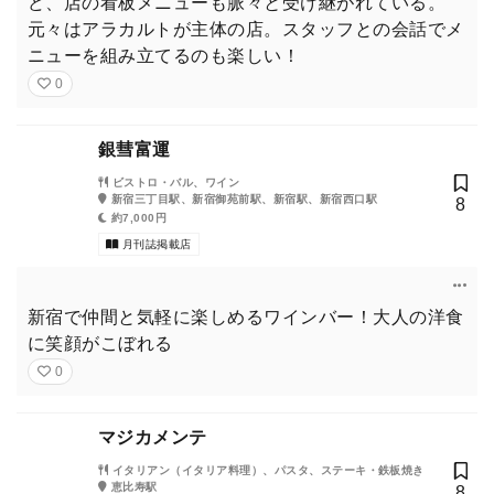
ど、店の看板メニューも脈々と受け継がれている。
元々はアラカルトが主体の店。スタッフとの会話でメ
ニューを組み立てるのも楽しい！
0
銀彗富運
ビストロ・バル、ワイン
新宿三丁目駅、新宿御苑前駅、新宿駅、新宿西口駅
8
約7,000円
月刊誌掲載店
新宿で仲間と気軽に楽しめるワインバー！大人の洋食
に笑顔がこぼれる
0
マジカメンテ
イタリアン（イタリア料理）、パスタ、ステーキ・鉄板焼き
恵比寿駅
8