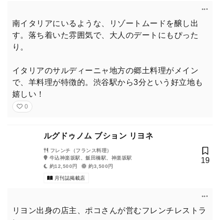
南イタリアにいるような、リゾートムードを醸し出
す。落ち着いた雰囲気で、大人のデートにもぴった
り。
イタリアのサルディーニャ地方の郷土料理がメイン
で、羊料理が特徴的。渋谷駅から3分という好立地も
嬉しい！
0
ルグドゥノム ブション リヨネ
フレンチ（フランス料理）
牛込神楽坂駅、飯田橋駅、神楽坂駅
19
約12,500円
約3,500円
月刊誌掲載店
リヨン出身の店主、ポコさんが営むフレンチレストラ