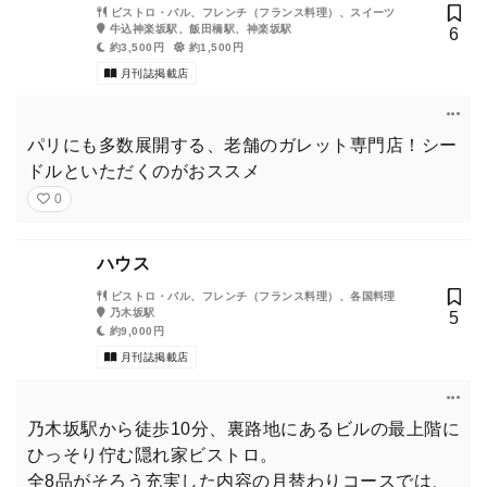
ビストロ・バル、フレンチ（フランス料理）、スイーツ
牛込神楽坂駅、飯田橋駅、神楽坂駅
6
約3,500円
約1,500円
月刊誌掲載店
パリにも多数展開する、老舗のガレット専門店！シー
ドルといただくのがおススメ
0
ハウス
ビストロ・バル、フレンチ（フランス料理）、各国料理
乃木坂駅
5
約9,000円
月刊誌掲載店
乃木坂駅から徒歩10分、裏路地にあるビルの最上階に
ひっそり佇む隠れ家ビストロ。
全8品がそろう充実した内容の月替わりコースでは、