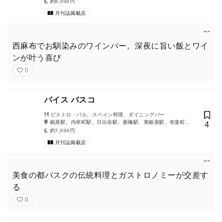
約8,000円
月刊誌掲載店
西麻布でお馴染みのワインバー。深夜に旨い飯とワイ
ンが叶う喜び
0
パイス バスコ
ビストロ・バル、スペイン料理、ダイニングバー
銀座駅、内幸町駅、日比谷駅、新橋駅、東銀座駅、有楽町
4
駅、銀座一丁目駅、汐留駅
約7,000円
月刊誌掲載店
美食の都バスクの伝統料理とガストロノミーが交差す
る
0