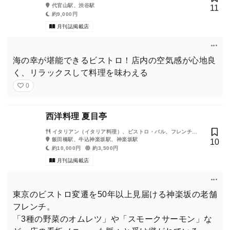
代官山駅、渋谷駅
11
約9,000円
月刊誌掲載店
海の幸が堪能できるビストロ！店内の空気感が心地良
く、リラックスして料理を味わえる
0
西洋料理 夏目亭
イタリアン（イタリア料理）、ビストロ・バル、フレンチ
（フランス料理）、ワイン
飯田橋駅、牛込神楽坂駅、神楽坂駅
10
約10,000円
約3,500円
月刊誌掲載店
東京のビストロ変遷を50年以上見届ける神楽坂の老舗
フレンチ。
「3種の野菜のオムレツ」や「スモークサーモン」な