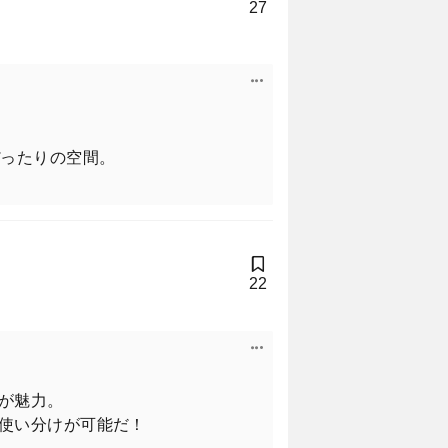
27
& Prince（キング アン
ぴったりの空間。
２号連続でカバーを務めてくれた永瀬
22
気を醸してくれた。
が魅力。
使い分けが可能だ！