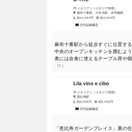
イタリアン（イタリア料理）
麻布十番駅、六本木駅、赤羽橋駅
約14,999円
約4,999円
月刊誌掲載店
麻布十番駅から徒歩すぐに位置す
中央のオープンキッチンを囲むよ
奥には会食に使えるテーブル席や
1
Lila vino e cibo
イタリアン（イタリア料理）
恵比寿駅
約9,999円
約5,999円
月刊誌掲載店
「恵比寿ガーデンプレイス」裏の