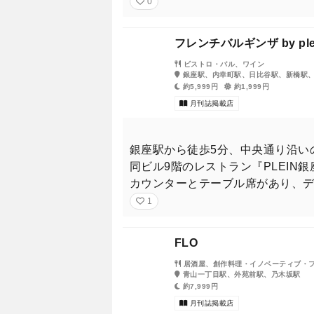
0
フレンチバルギンザ by ple
ビストロ・バル、ワイン
銀座駅、内幸町駅、日比谷駅、新橋駅
山下美月さんとは六本木の
約5,999円
約1,999円
月刊誌掲載店
銀座駅から徒歩5分、中央通り沿い
同ビル9階のレストラン『PLEI
カウンターとテーブル席があり、
1
FLO
居酒屋、創作料理・イノベーティブ・
青山一丁目駅、外苑前駅、乃木坂駅
約7,999円
月刊誌掲載店