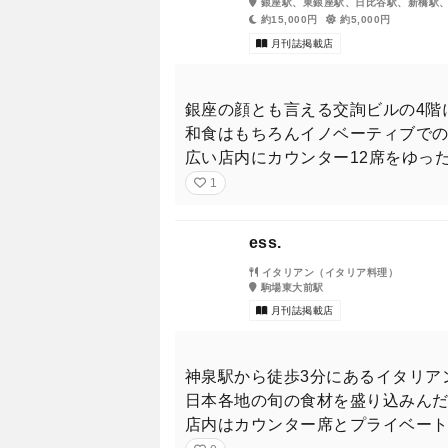
銀座駅、東銀座駅、日比谷駅、新橋駅
約15,000円
約5,000円
月刊誌掲載店
東京カレンダー（東カレ）202
ド プリンス）の永瀬 廉さ
銀座の顔とも言える交詢ビルの4階
和食はもちろんイノベーティブで
広い店内にカウンター12席をゆっ
1
King & Prince（キング
廉さん。
ess.
イタリアン（イタリア料理）
「デコ出し」でモードに仕上が
駒場東大前駅
月刊誌掲載店
1月号とともに、手に入れたい。
神泉駅から徒歩3分にあるイタリア
日本各地の旬の食材を盛り込みん
店内はカウンター席とプライベー