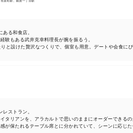
、有楽町駅、銀座一丁目駅
5年2月号、特別増刊号の表紙を飾るのは、King 
ん！
にある和食店。
の経験もある武井克幸料理長が腕を振るう。
たりと設けた贅沢なつくりで、個室も用意。デートや会食に
 アンド プリンス）のふたりで表紙を飾った先月号に続き、
った前号とはうって変わって、エレガントで品のいい色
ンレストラン。
だイタリアンを、アラカルトで思いのままにオーダーできるの
特別増刊号の購入はこちら
ト感が保たれるテーブル席とに分かれていて、シーンに応じた