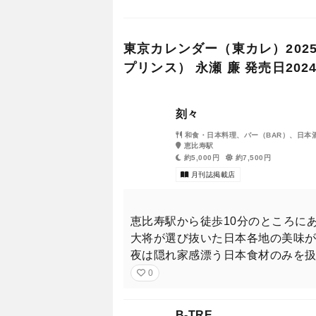
それは、美食という軸で殻を破
コロナ禍を経て、外食に対する
東京カレンダー（東カレ）2025年
深める絶好の機運が到来してい
プリンス） 永瀬 廉 発売日20
東京で確固たる居場所を持つ高
刻々
気になっていたけど踏み出せて
和食・日本料理、バー（BAR）、日本
恵比寿駅
ログラムしてご提案。
約5,000円
約7,500円
月刊誌掲載店
「やりたかったけど、やれなか
たいと思う。
恵比寿駅から徒歩10分のところに
大将が選び抜いた日本各地の美味
2025年、あなたのグルメのス
夜は隠れ家感漂う日本食材のみを
0
B-TRE