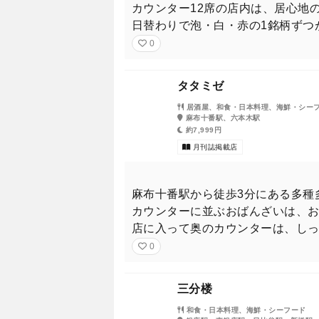
カウンター12席の店内は、居心地
日替わりで泡・白・赤の1銘柄ずつ
0
タタミゼ
居酒屋、和食・日本料理、海鮮・シー
麻布十番駅、六本木駅
約7,999円
月刊誌掲載店
麻布十番駅から徒歩3分にある多種
カウンターに並ぶおばんざいは、
店に入って奥のカウンターは、しっ
0
三分楼
和食・日本料理、海鮮・シーフード