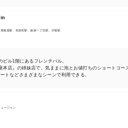
in
、東銀座駅、有楽町駅、銀座一丁目駅、汐留駅
高級火鍋へ！
のビル1階にあるフレンチバル。
N銀座本店』の姉妹店で、気ままに泡とお値打ちのショートコー
デートなどさまざまなシーンで利用できる。
フュージョン