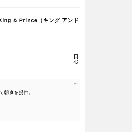
今。気持ちを新たに、グルメ度を
g & Prince（キング アンド
語れる教養……。
る「大人の美食計画」を５つ、プ
42
ダーは、そんな大人の背中を押し
して朝食を提供。