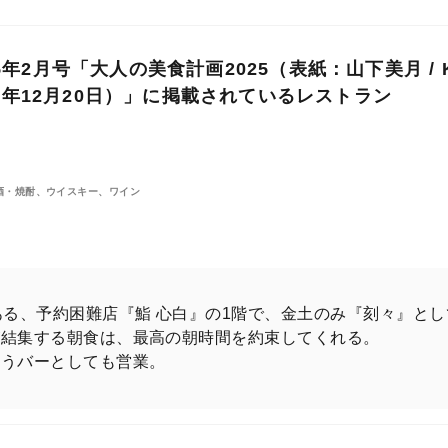
ること。
価値観が激変し、新たな美食トレンドが構築され始めた
2月号「大人の美食計画2025（表紙：山下美月 / Kin
る。
24年12月20日）」に掲載されているレストラン
揚感、朝から贅沢な食を楽しむ余裕、お酒について深く
いない新たなグルメの世界の扉を開き、人生を豊かにす
酒・焼酎、ウイスキー、ワイン
ったこと」に、この１年こそ踏み出すとき。東京カレン
ある、予約困難店『鮨 心白』の1階で、金土のみ『刻々』と
が結集する朝食は、最高の朝時間を約束してくれる。
テージはまたひとつ、上がるのだ。
扱うバーとしても営業。