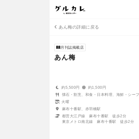
あん梅の詳細に戻る
月刊誌掲載店
あん梅
約5,500円
約1,500円
懐石・割烹、和食・日本料理、海鮮・シー
火曜
麻布十番駅、赤羽橋駅
都営大江戸線 麻布十番駅 徒歩2分
東京メトロ南北線 麻布十番駅 徒歩2分