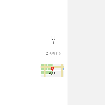
1
共有する