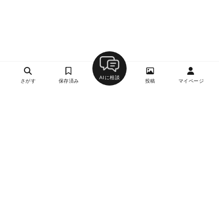
AIに相談
さがす
保存済み
投稿
マイページ