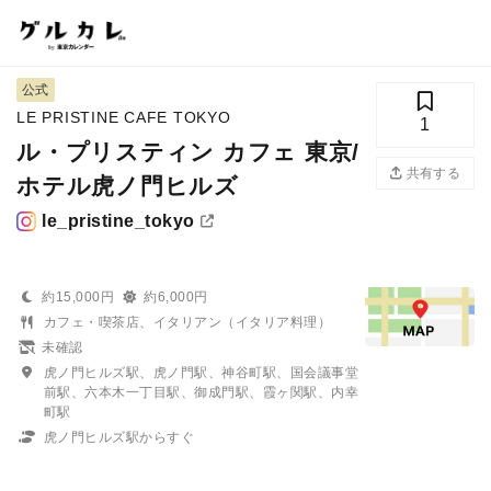
公式
LE PRISTINE CAFE TOKYO
1
ル・プリスティン カフェ 東京/
共有する
ホテル虎ノ門ヒルズ
le_pristine_tokyo
約15,000円
約6,000円
カフェ・喫茶店、イタリアン（イタリア料理）
未確認
虎ノ門ヒルズ駅、虎ノ門駅、神谷町駅、国会議事堂
前駅、六本木一丁目駅、御成門駅、霞ヶ関駅、内幸
町駅
虎ノ門ヒルズ駅からすぐ