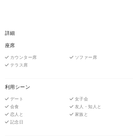
詳細
座席
カウンター席
ソファー席
テラス席
利用シーン
デート
女子会
会食
友人・知人と
恋人と
家族と
記念日