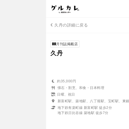
久丹の詳細に戻る
月刊誌掲載店
久丹
約35,000円
懐石・割烹、和食・日本料理
日曜、祝日
新富町駅、築地駅、八丁堀駅、宝町駅、東
地下鉄有楽町線 新富町駅 徒歩2分
地下鉄日比谷線 築地駅 徒歩7分