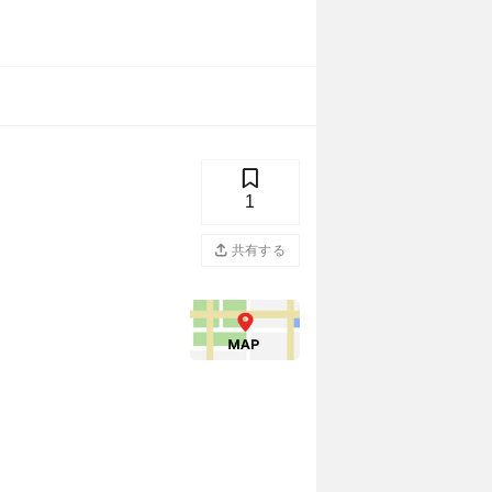
1
共有する