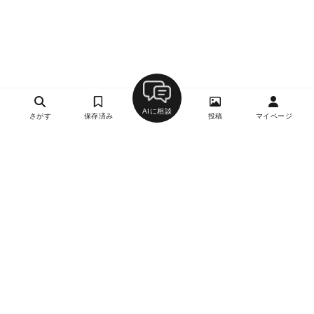
AIに相談
さがす
保存済み
投稿
マイページ