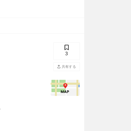
3
共有する
分