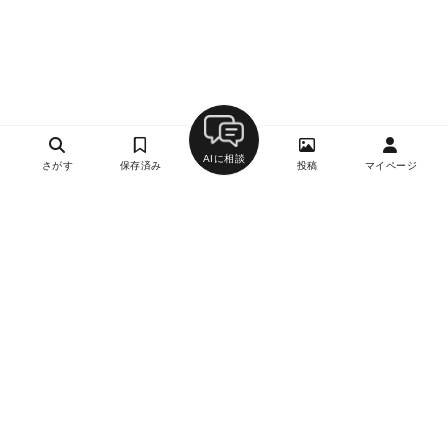
AIに相談
さがす
保存済み
投稿
マイページ