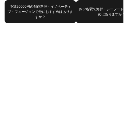
予算20000円の創作料理・イノベーティ
四ツ谷駅で海鮮・シーフードで
ブ・フュージョンで他におすすめはありま
めはありますか？
すか？