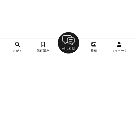
AIに相談
さがす
保存済み
投稿
マイページ