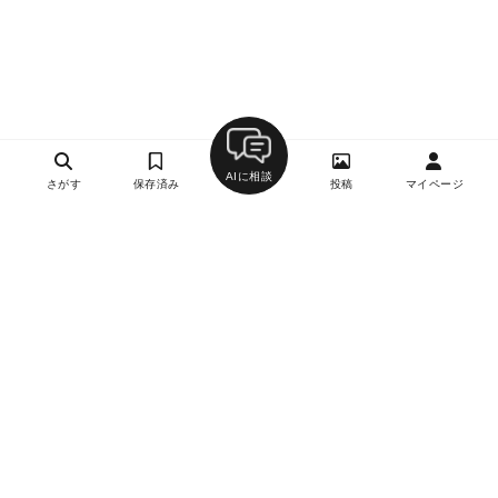
AIに相談
さがす
保存済み
投稿
マイページ