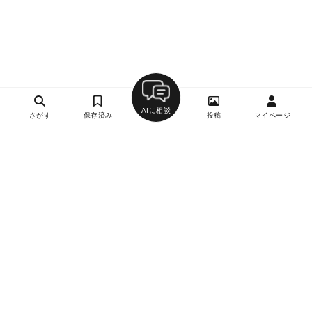
AIに相談
さがす
保存済み
投稿
マイページ