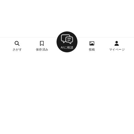
AIに相談
さがす
保存済み
投稿
マイページ