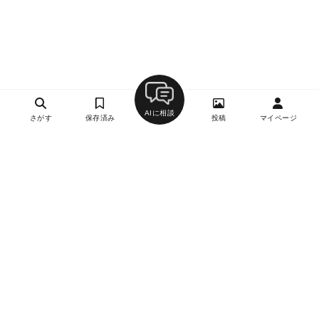
AIに相談
さがす
保存済み
投稿
マイページ