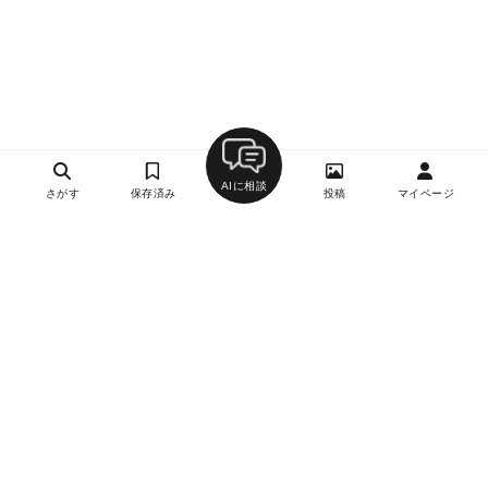
AIに相談
さがす
保存済み
投稿
マイページ