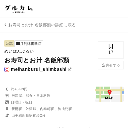
お寿司とお汁 名飯部類の詳細に戻る
公式
月刊誌掲載店
めいはんぶるい
17
お寿司とお汁 名飯部類
共有する
meihanburui_shimbashi
約4,999円
居酒屋、和食・日本料理
日曜日・祝日
新橋駅、汐留駅、内幸町駅、御成門駅
山手線新橋駅徒歩2分