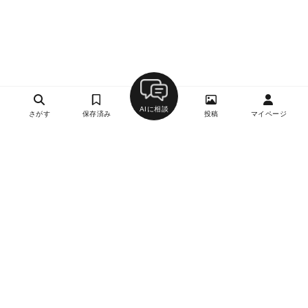
AIに相談
さがす
保存済み
投稿
マイページ