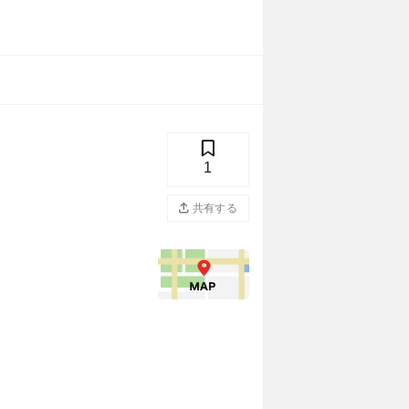
1
共有する