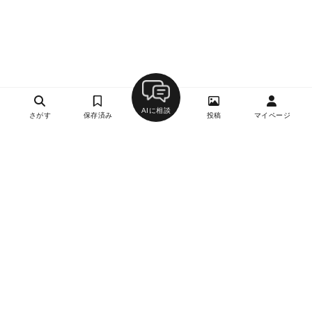
AIに相談
さがす
保存済み
投稿
マイページ