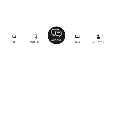
AIに相談
さがす
保存済み
投稿
マイページ