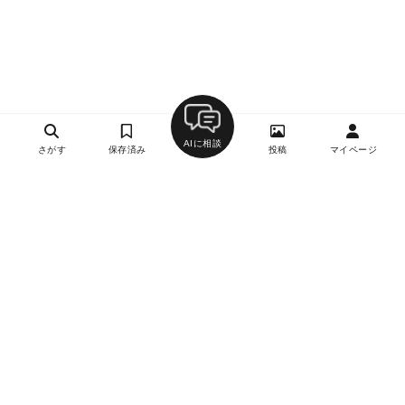
AIに相談
さがす
保存済み
投稿
マイページ