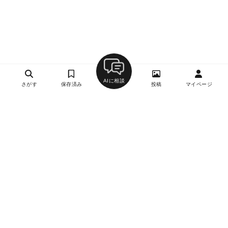
AIに相談
さがす
保存済み
投稿
マイページ