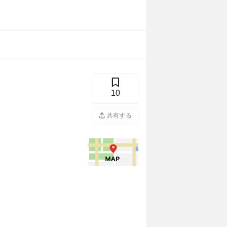
10
共有する