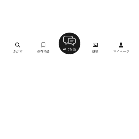
AIに相談
さがす
保存済み
投稿
マイページ