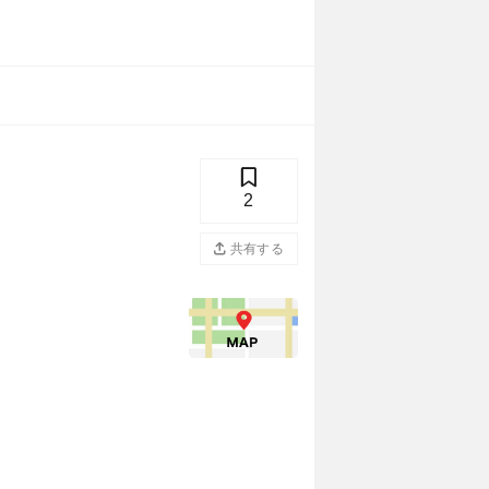
2
共有する