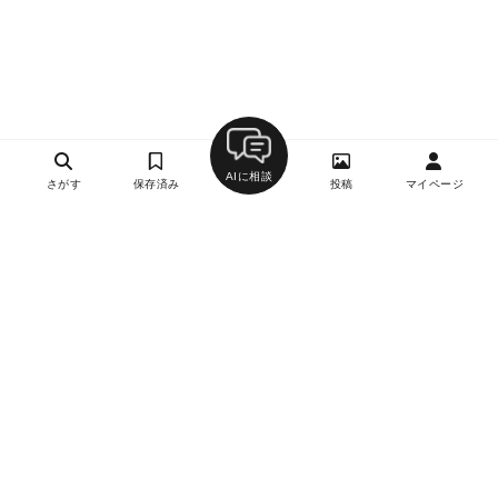
AIに相談
さがす
保存済み
投稿
マイページ