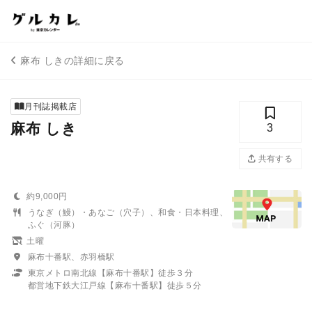
麻布 しきの詳細に戻る
月刊誌掲載店
麻布 しき
3
共有する
約9,000円
うなぎ（鰻）・あなご（穴子）、和食・日本料理、
ふぐ（河豚）
土曜
麻布十番駅、赤羽橋駅
東京メトロ南北線【麻布十番駅】徒歩３分
都営地下鉄大江戸線【麻布十番駅】徒歩５分