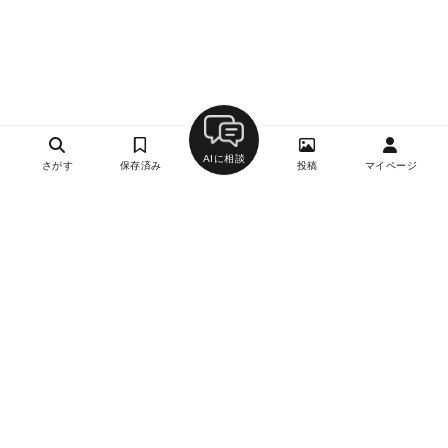
AIに相談
さがす
保存済み
投稿
マイページ