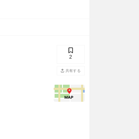
2
共有する