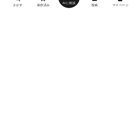
AIに相談
さがす
保存済み
投稿
マイページ
ヘルプ・お問い合わせ
エリア別デートにおすすめのレストラン