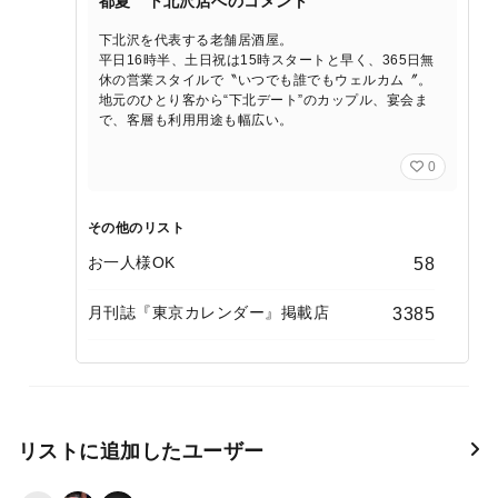
都夏 下北沢店へのコメント
下北沢を代表する老舗居酒屋。
平日16時半、土日祝は15時スタートと早く、365日無
休の営業スタイルで〝いつでも誰でもウェルカム〞。
地元のひとり客から“下北デート”のカップル、宴会ま
で、客層も利用用途も幅広い。
0
その他のリスト
お一人様OK
58
月刊誌『東京カレンダー』掲載店
3385
リストに追加したユーザー