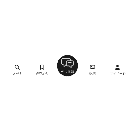
AIに相談
さがす
保存済み
投稿
マイページ