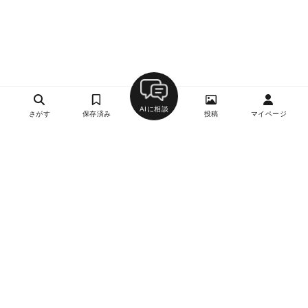
AIに相談
さがす
保存済み
投稿
マイページ