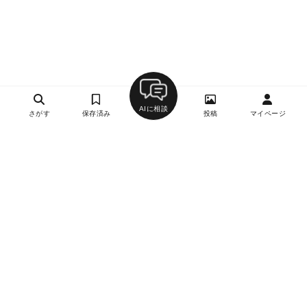
AIに相談
さがす
保存済み
投稿
マイページ