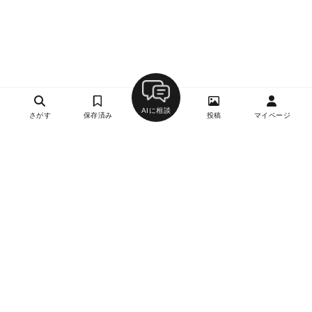
AIに相談
さがす
保存済み
投稿
マイページ