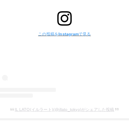
この投稿をInstagramで見る
IL LATO(イルラート)(@illato_tokyo)がシェアした投稿