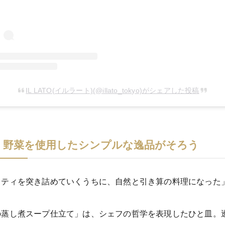
IL LATO(イルラート)(@illato_tokyo)がシェアした投稿
・野菜を使用したシンプルな逸品がそろう
リティを突き詰めていくうちに、自然と引き算の料理になった
の蒸し煮スープ仕立て」は、シェフの哲学を表現したひと皿。