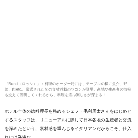
『Rossi（ロッシ）』：料理のオーダー時には、テーブルの横に魚介、野
菜、肉etc.、厳選された旬の食材満載のワゴンが登場。産地や生産者の情報
も交えて説明してくれるから、料理を選ぶ楽しさが深まる！
ホテル全体の総料理長を務めるシェフ・毛利周太さんをはじめと
するスタッフは、リニューアルに際して日本各地の生産者と交流
を深めたという。素材感を重んじるイタリアンだからこそ、仕入
れには妥協なし。