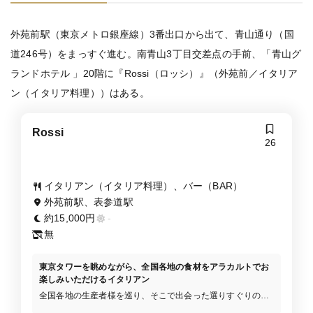
外苑前駅（東京メトロ銀座線）3番出口から出て、青山通り（国
道246号）をまっすぐ進む。南青山3丁目交差点の手前、「青山グ
ランドホテル 」20階に『Rossi（ロッシ）』（外苑前／イタリア
ン（イタリア料理））はある。
Rossi
26
イタリアン（イタリア料理）、バー（BAR）
外苑前駅、表参道駅
約15,000円
-
無
東京タワーを眺めながら、全国各地の食材をアラカルトでお
楽しみいただけるイタリアン
全国各地の生産者様を巡り、そこで出会った選りすぐりの食
材をその新鮮さが最も際立つ調理法でご提供します。熱気の