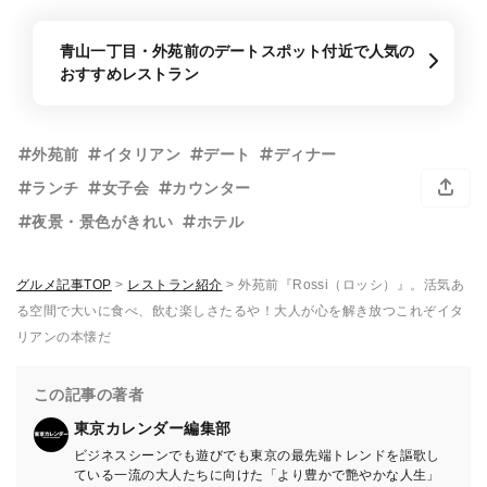
青山一丁目・外苑前のデートスポット付近で人気の
おすすめレストラン
外苑前
イタリアン
デート
ディナー
ランチ
女子会
カウンター
夜景・景色がきれい
ホテル
グルメ記事TOP
>
レストラン紹介
>
外苑前『Rossi（ロッシ）』。活気あ
る空間で大いに食べ、飲む楽しさたるや！大人が心を解き放つこれぞイタ
リアンの本懐だ
この記事の著者
東京カレンダー編集部
ビジネスシーンでも遊びでも東京の最先端トレンドを謳歌し
ている一流の大人たちに向けた「より豊かで艶やかな人生」