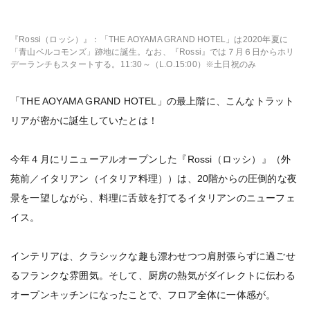
『Rossi（ロッシ）』：「THE AOYAMA GRAND HOTEL」は2020年夏に
「青山ベルコモンズ」跡地に誕生。なお、『Rossi』では７月６日からホリ
デーランチもスタートする。11:30～（L.O.15:00）※土日祝のみ
「THE AOYAMA GRAND HOTEL」の最上階に、こんなトラット
リアが密かに誕生していたとは！
今年４月にリニューアルオープンした『Rossi（ロッシ）』（外
苑前／イタリアン（イタリア料理））は、20階からの圧倒的な夜
景を一望しながら、料理に舌鼓を打てるイタリアンのニューフェ
イス。
インテリアは、クラシックな趣も漂わせつつ肩肘張らずに過ごせ
るフランクな雰囲気。そして、厨房の熱気がダイレクトに伝わる
オープンキッチンになったことで、フロア全体に一体感が。