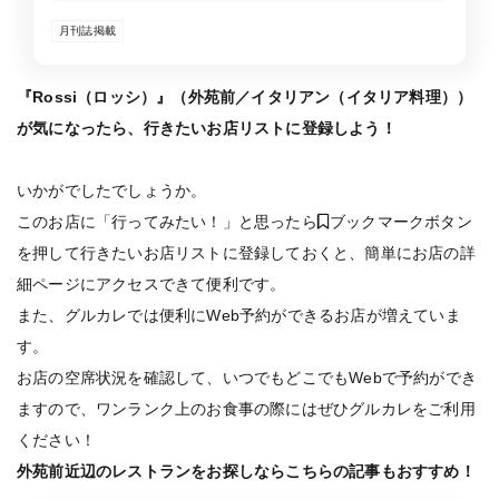
あるオープンキッチンからは、食材の香りや調理する音など
月刊誌掲載
臨場感を感じることができ、全面窓に面したお席からは、東
京の夜景を一望できます。ドリンクも日本全国の生産者様を
訪ねて厳選したものばかりで、国内外のクラシックワインや
遊び心のあるナチュールワイン、新進気鋭の酒造まで幅広く
『Rossi（ロッシ）』（外苑前／イタリアン（イタリア料理））
取り揃えています。
が気になったら、行きたいお店リストに登録しよう！
いかがでしたでしょうか。
このお店に「行ってみたい！」と思ったら
ブックマークボタン
を押して行きたいお店リストに登録しておくと、簡単にお店の詳
細ページにアクセスできて便利です。
また、グルカレでは便利にWeb予約ができるお店が増えていま
す。
お店の空席状況を確認して、いつでもどこでもWebで予約ができ
ますので、ワンランク上のお食事の際にはぜひグルカレをご利用
ください！
外苑前近辺のレストランをお探しならこちらの記事もおすすめ！