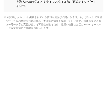
を送るためのグルメ＆ライフスタイル誌「東京カレンダー」
を発行。
※ 本記事はグルカレに掲載されている情報や店舗が公開する情報、および当社にて取材
を行った際の情報を元に料理名・予算等の情報を掲載しております。営業時間やメニ
ュー等の内容に変更が生じる可能性があるため、最新の情報はお店のSNSやホームペ
ージ等で事前にご確認をお願いします。