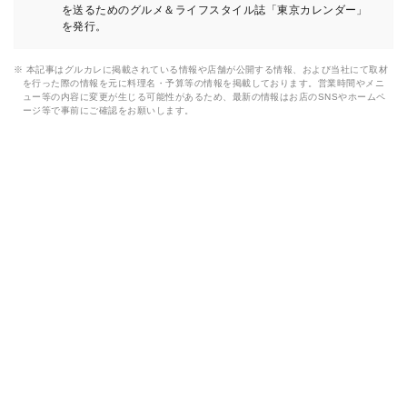
を送るためのグルメ＆ライフスタイル誌「東京カレンダー」
を発行。
※ 本記事はグルカレに掲載されている情報や店舗が公開する情報、および当社にて取材
を行った際の情報を元に料理名・予算等の情報を掲載しております。営業時間やメニ
ュー等の内容に変更が生じる可能性があるため、最新の情報はお店のSNSやホームペ
ージ等で事前にご確認をお願いします。