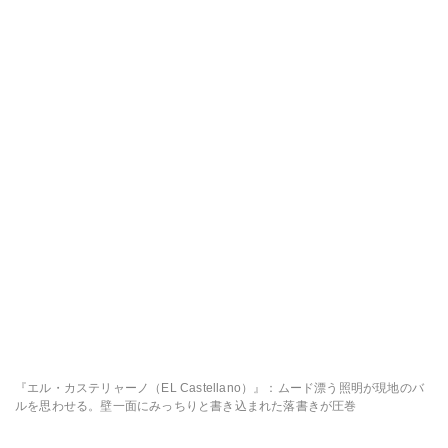
『エル・カステリャーノ（EL Castellano）』：ムード漂う照明が現地のバ
ルを思わせる。壁一面にみっちりと書き込まれた落書きが圧巻