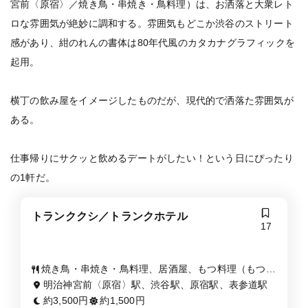
宮前〈原宿〉／焼き鳥・串焼き・鳥料理）は、お洒落と大衆レト
ロな雰囲気が絶妙に調和する。雰囲気もどこか渋谷のストリート
感があり、紺のれんの書体は80年代風のカタカナグラフィックを
起用。
横丁の飲み屋をイメージしたものだが、現代的で洒落た雰囲気が
ある。
仕事帰りにサクッと飲めるデートがしたい！という日にぴったり
の1軒だ。
トランククシ／トランクホテル
17
焼き鳥・串焼き・鳥料理、居酒屋、もつ料理（もつ
鍋・もつ焼き）
明治神宮前〈原宿〉駅、渋谷駅、原宿駅、表参道駅
約3,500円
約1,500円