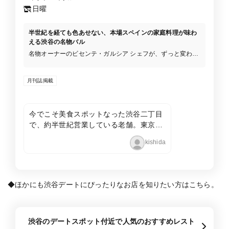
日曜
半世紀を経ても色あせない、本場スペインの家庭料理が味わ
える渋谷の名物バル
名物オーナーのビセンテ・ガルシア シェフが、ずっと変わら
ない″スペイン人がいつも食べる”家庭の味を提供するお店で
す。 お料理はもちろん店内の雰囲気も、スタッフのサービス
月刊誌掲載
もスペインのバルそのもの。熱気あふれる雰囲気の中、おい
しい料理とワインをどうぞお楽しみください。 ※ご予約の際
は、お電話（TEL03-3407-7197）で「グルカレ」・「東京カ
レンダー」を見たとお伝えいただけるとスムースです。
今でこそ美食スポットなった渋谷二丁目
で、約半世紀営業している老舗。東京で
初めてスペイン料理を出したのもこのお
kishida
店だとか。初めて伺った10代の頃から、
いつ行っても間違いのないスペイン料理
を堪能できます。
◆ほかにも渋谷デートにぴったりなお店を知りたい方はこちら。
渋谷のデートスポット付近で人気のおすすめレスト