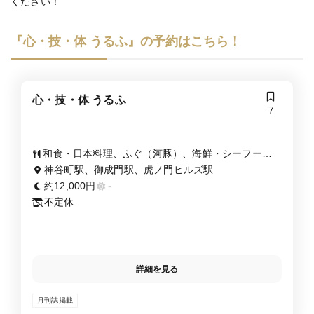
ください！
『心・技・体 うるふ』の予約はこちら！
心・技・体 うるふ
7
和食・日本料理、ふぐ（河豚）、海鮮・シーフー
ド、居酒屋
神谷町駅、御成門駅、虎ノ門ヒルズ駅
約12,000円
-
不定休
詳細を見る
月刊誌掲載