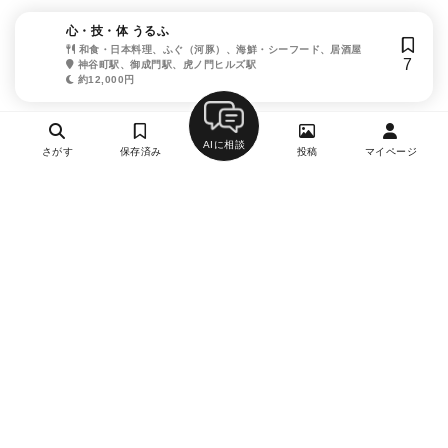
心・技・体 うるふ
和食・日本料理、ふぐ（河豚）、海鮮・シーフード、居酒屋
7
神谷町駅、御成門駅、虎ノ門ヒルズ駅
約12,000円
AIに相談
さがす
保存済み
投稿
マイページ
ヘルプ・お問い合わせ