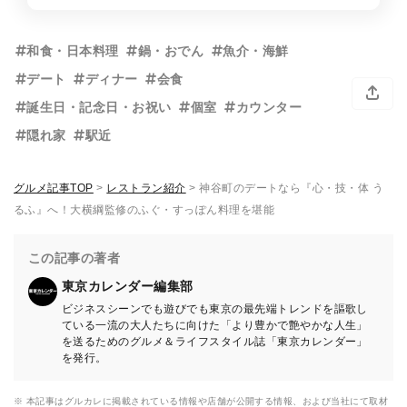
和食・日本料理
鍋・おでん
魚介・海鮮
デート
ディナー
会食
誕生日・記念日・お祝い
個室
カウンター
隠れ家
駅近
グルメ記事TOP
>
レストラン紹介
>
神谷町のデートなら『心・技・体 う
るふ』へ！大横綱監修のふぐ・すっぽん料理を堪能
この記事の著者
東京カレンダー編集部
ビジネスシーンでも遊びでも東京の最先端トレンドを謳歌し
ている一流の大人たちに向けた「より豊かで艶やかな人生」
を送るためのグルメ＆ライフスタイル誌「東京カレンダー」
を発行。
※ 本記事はグルカレに掲載されている情報や店舗が公開する情報、および当社にて取材