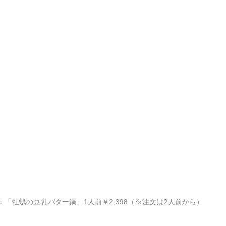
：「牡蠣の豆乳バター鍋」1人前￥2,398（※注文は2人前から）