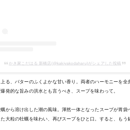
かき家こだはる 新橋店(@kakiyakodaharu)がシェアした投稿
上る、バターのふくよかな甘い香り。両者のハーモニーを全身
ず爆発的な旨みの洪水とも言うべき、スープを味わって。
牡蠣から溶け出した潮の風味。渾然一体となったスープが胃袋
した大粒の牡蠣を味わい、再びスープをひと口。すると、もう