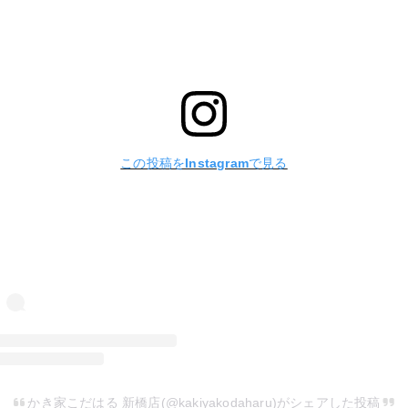
この投稿をInstagramで見る
かき家こだはる 新橋店(@kakiyakodaharu)がシェアした投稿