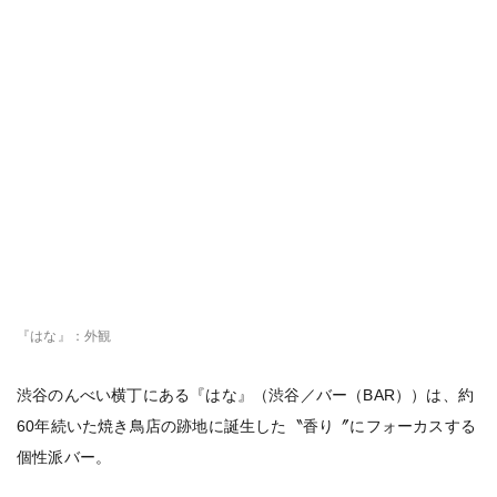
『はな』：外観
渋谷のんべい横丁にある『はな』（渋谷／バー（BAR））は、約
60年続いた焼き鳥店の跡地に誕生した〝香り〞にフォーカスする
個性派バー。