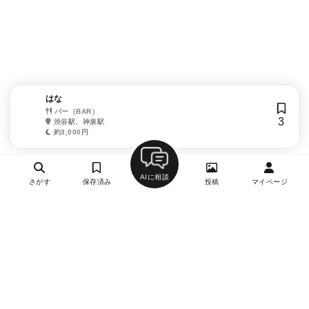
はな
バー（BAR）
3
渋谷駅、神泉駅
約3,000円
AIに相談
さがす
保存済み
投稿
マイページ