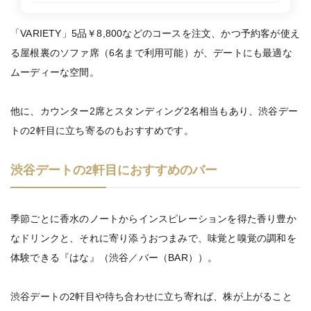
「VARIETY」5品￥8,800などのコースを注文、かつ予約客が使え
る屋根裏のソファ席（6名まで利用可能）が、デートにも最適な
ムーディーな空間。
他に、カウンター2席とスタンディング2名相当もあり、渋谷デー
トの2軒目に立ち寄るのもおすすめです。
渋谷デートの2軒目におすすめのバー
季節ごとに香水のノートからインスピレーションを得た香り豊か
なドリンクと、それに寄り添うおつまみで、味覚と嗅覚の調和を
体験できる『はな』（渋谷／バー（BAR））。
渋谷デートの2軒目や待ち合わせに立ち寄れば、株が上がること