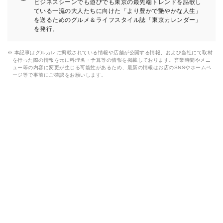
ビジネスシーンでも遊びでも東京の最先端トレンドを謳歌し
ている一流の大人たちに向けた「より豊かで艶やかな人生」
を送るためのグルメ＆ライフスタイル誌「東京カレンダー」
を発行。
※ 本記事はグルカレに掲載されている情報や店舗が公開する情報、および当社にて取材
を行った際の情報を元に料理名・予算等の情報を掲載しております。営業時間やメニ
ュー等の内容に変更が生じる可能性があるため、最新の情報はお店のSNSやホームペ
ージ等で事前にご確認をお願いします。